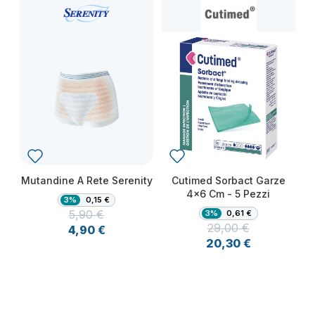
Mutandine A Rete Serenity
Cutimed Sorbact Garze
4x6 Cm - 5 Pezzi
3%
0,15 €
5,90 €
3%
0,61 €
Prezzo
Prezzo base
29,00 €
4,90 €
Prezzo
Prezzo base
20,30 €