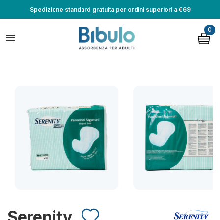
Spedizione standard gratuita per ordini superiori a €69
0

Serenity